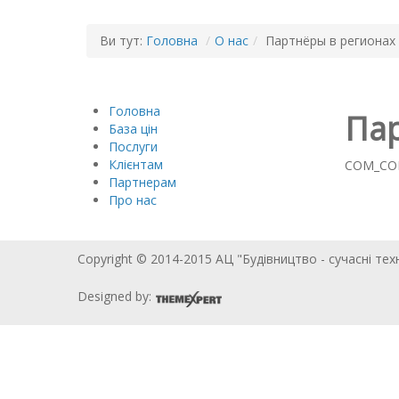
Ви тут:
Головна
/
О нас
/
Партнёры в регионах
Головна
Пар
База цін
Послуги
Клієнтам
COM_CO
Партнерам
Про нас
Copyright © 2014-2015 АЦ "Будівництво - сучасні тех
Designed by: