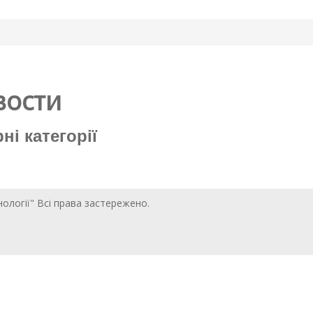
вости
ні категорії
нології" Всі права застережено.