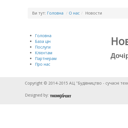
Ви тут:
Головна
/
О нас
/
Новости
Головна
Но
База цін
Послуги
Клієнтам
Дочір
Партнерам
Про нас
Copyright © 2014-2015 АЦ "Будівництво - сучасні тех
Designed by: