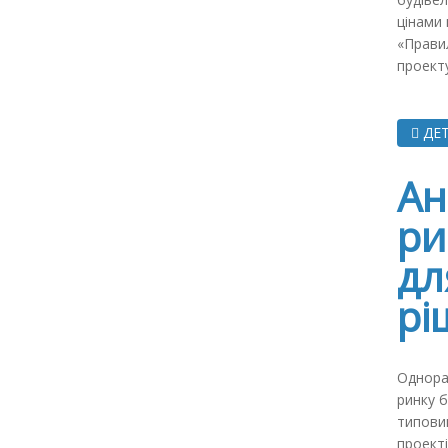
цінами 
«Правил
проекту
ДЕТ
Ан
ри
дл
рі
Однора
ринку б
типови
проекті