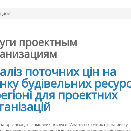
ациям
уги проектным
ганизациям
аліз поточних цін на
нку будівельних ресурс
регіоні для проектних
ганізацій
а організація - замовник послуги "Аналіз поточних цін на ринку
ьних ресурсів оперує реальними, а не розрахунковими (індексов