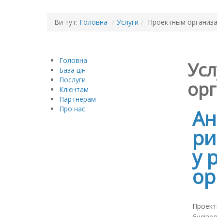
Ви тут:
Головна
/
Услуги
/
Проектным организ
Головна
Усл
База цін
Послуги
ор
Клієнтам
Партнерам
Про нас
Ан
ри
у 
ор
Проектн
будівел