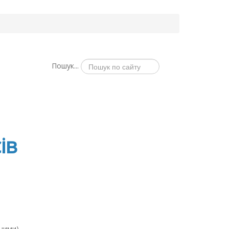
Пошук...
ів
аними)