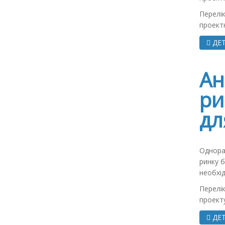
Перелік
проектн
ДЕТ
Ан
ри
дл
Однора
ринку б
необхід
Перелік
проекту
ДЕТ