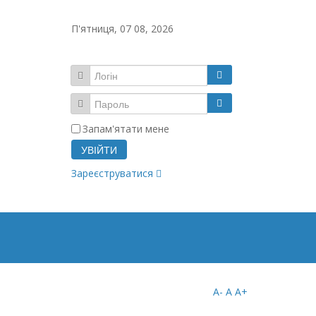
П'ятниця, 07 08, 2026
Запам'ятати мене
УВІЙТИ
Зареєструватися
A-
A
A+