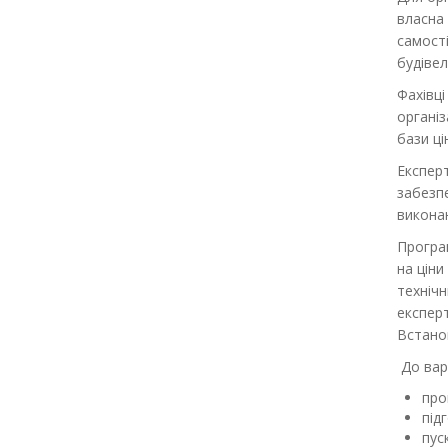
власна 
самості
будівел
Фахівці
організ
бази ці
Експерт
забезпе
виконан
Програ
на ціни
технічн
експерт
Встано
До вар
про
під
пус