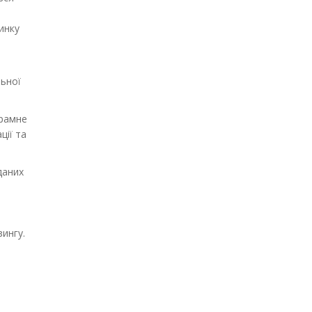
ринку
льної
грамне
ції та
даних
ингу.