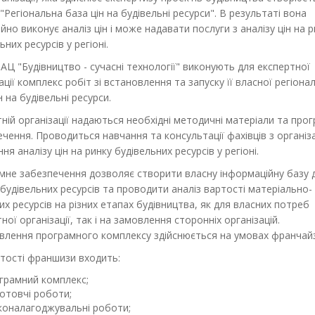
"Регіональна база цін на будівельні ресурси". В результаті вона
йно виконує аналіз цін і може надавати послуги з аналізу цін на 
ьних ресурсів у регіоні.
 АЦ "Будівництво - сучасні технології" виконують для експертної
ації комплекс робіт зі встановлення та запуску її власної регіона
н на будівельні ресурси.
ній організації надаються необхідні методичні матеріали та про
чення. Проводиться навчання та консультації фахівців з організа
ня аналізу цін на ринку будівельних ресурсів у регіоні.
мне забезпечення дозволяє створити власну інформаційну базу 
 будівельних ресурсів та проводити аналіз вартості матеріально-
их ресурсів на різних етапах будівництва, як для власних потреб
ної організації, так і на замовлення сторонніх організацій.
влення програмного комплексу здійснюється на умовах франчайз
тості франшизи входить:
грамний комплекс;
готовчі роботи;
коналагоджувальні роботи;