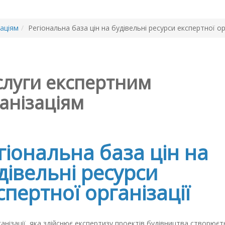
заціям
/
Регіональна база цін на будівельні ресурси експертної ор
луги експертним
анізаціям
гіональна база цін на
дівельні ресурси
спертної організації
анізації, яка здійснює експертизу проектів будівництва створюєт