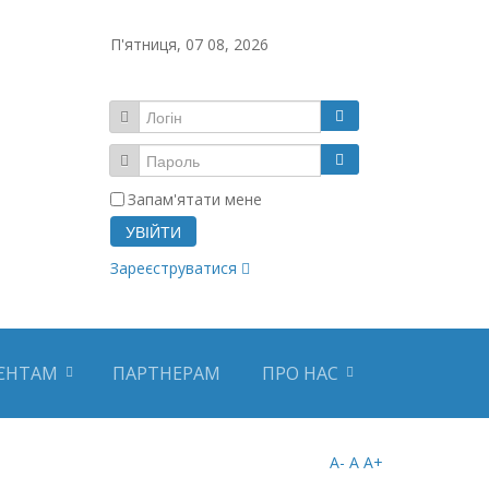
П'ятниця, 07 08, 2026
Запам'ятати мене
УВІЙТИ
Зареєструватися
ЄНТАМ
ПАРТНЕРАМ
ПРО НАС
A-
A
A+