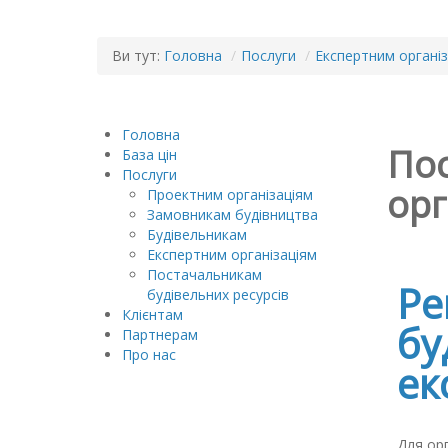
Ви тут:
Головна
/
Послуги
/
Експертним органі
Головна
Пос
База цін
Послуги
орг
Проектним організаціям
Замовникам будівництва
Будівельникам
Експертним організаціям
Постачальникам
Ре
будівельних ресурсів
Клієнтам
бу
Партнерам
Про нас
ек
Для орг